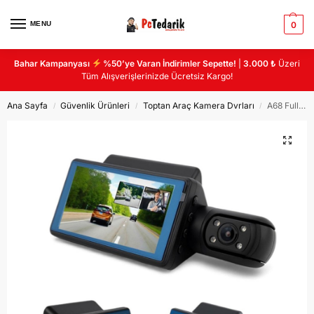
MENU
0
Bahar Kampanyası
%50’ye Varan İndirimler Sepette!
|
3.000 ₺
Üzeri
Tüm Alışverişlerinizde Ücretsiz Kargo!
Ana Sayfa
Güvenlik Ürünleri
Toptan Araç Kamera Dvrları
A68 Full Hd 1080P Araç Kamerası
/
/
/