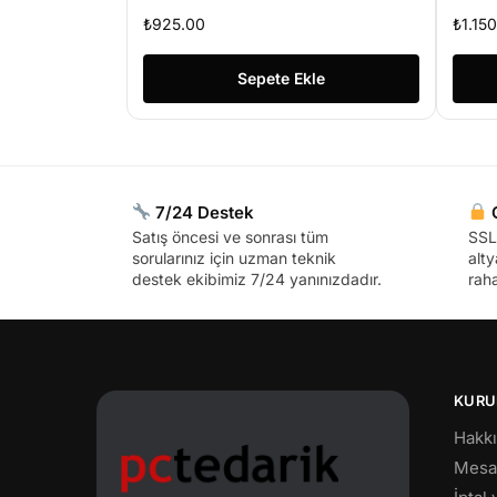
Kart Modern Tasarım RA
FU
₺
925.00
₺
1.15
8107
Sepete Ekle
7/24 Destek
G
Satış öncesi ve sonrası tüm
SSL 
sorularınız için uzman teknik
alty
destek ekibimiz 7/24 yanınızdadır.
raha
KURU
Hakk
Mesaf