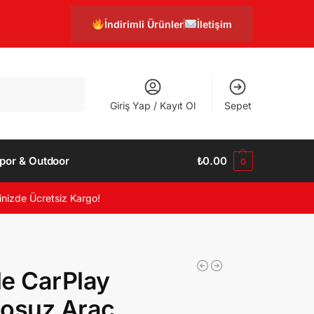
İndirimli Ürünler
İletişim
Ara
Giriş Yap / Kayıt Ol
Sepet
por & Outdoor
₺
0.00
0
inizde Ücretsiz Kargo!
e CarPlay
losuz Araç