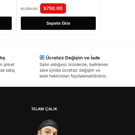
Kamerası – Cep Telefonu İle
İzleme
₺
750.00
₺
1.290.00
Sepete Ekle
tış
Ücretsiz Değişim ve İade
n şirket
Satın aldığınız ürünlerde, belirlenen
lı satış
süre içinde ücretsiz değişim ve
iade hakkından faydalanabilirsiniz.
İSLAM ÇALIK