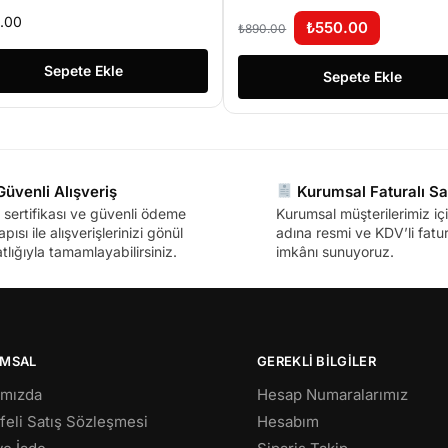
LL HD
0.00
₺
550.00
₺
890.00
Sepete Ekle
Sepete Ekle
üvenli Alışveriş
Kurumsal Faturalı Sa
sertifikası ve güvenli ödeme
Kurumsal müşterilerimiz içi
apısı ile alışverişlerinizi gönül
adına resmi ve KDV’li fatura
tlığıyla tamamlayabilirsiniz.
imkânı sunuyoruz.
MSAL
GEREKLİ BİLGİLER
ımızda
Hesap Numaralarımız
eli Satış Sözleşmesi
Hesabım