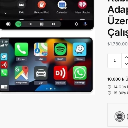
Adap
Üzer
Çalış
₺
1.780.00
10.000 ₺ Ü
14 Gün 
15.30’a 