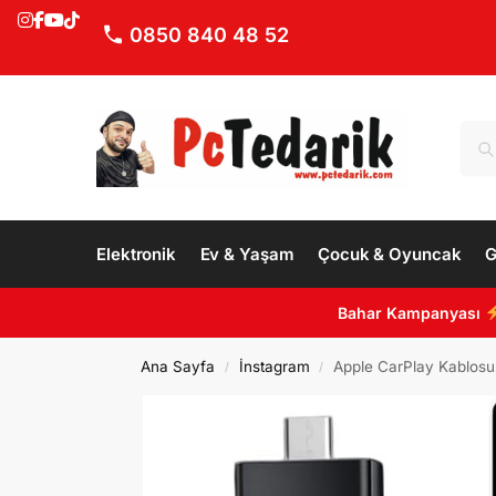
0850 840 48 52
Elektronik
Ev & Yaşam
Çocuk & Oyuncak
G
Bahar Kampanyası
Ana Sayfa
İnstagram
Apple CarPlay Kablosuz
/
/