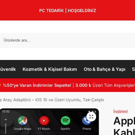
PC TEDARİK | HOŞGELDİNİZ
üvenlik
Kozmetik & Kişisel Bakım
Oto & Bahçe & Yapı
S
%50’ye Varan İndirimler Sepette!
|
3.000 ₺
Üzeri Tüm Alışverişler
 Araç Adaptörü – iOS 10 ve Üzeri Uyumlu, Tak-Çalıştır
İndirim!
Appl
Kab