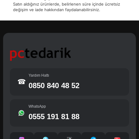
Satın aldığınız ürünlerde, belirlenen süre içinde ücretsiz
değişim ve iade hakkından faydalanabilirsiniz.
Yardım Hattı
☎
0850 840 48 52
WhatsApp
0555 191 81 88