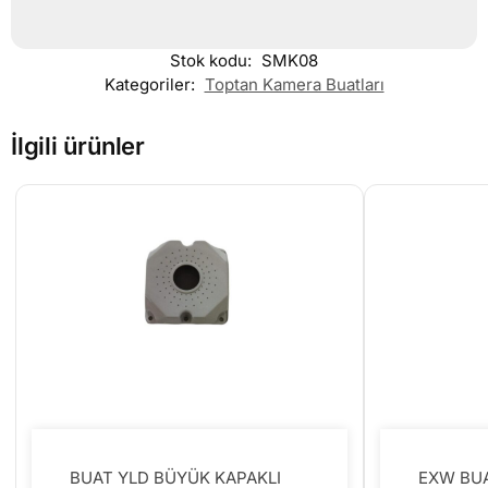
Stok kodu:
SMK08
Kategoriler:
Toptan Kamera Buatları
İlgili ürünler
BUAT YLD BÜYÜK KAPAKLI
EXW BUA