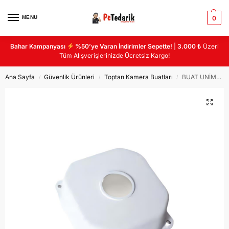
MENU
0
Bahar Kampanyası
%50’ye Varan İndirimler Sepette!
|
3.000 ₺
Üzeri
Tüm Alışverişlerinizde Ücretsiz Kargo!
Ana Sayfa
Güvenlik Ürünleri
Toptan Kamera Buatları
BUAT UNİMAX SMK08 BEYAZ MİNİ KARE ARKA KAPAKSIZ (K350)
/
/
/