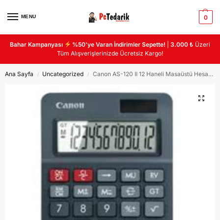
MENU
0
Bahar Kampanyası
%50’ye Varan İndirimler Sepette!
|
3.000 ₺
Üzeri
Tüm Alışverişlerinizde Ücretsiz Kargo!
Ana Sayfa
Uncategorized
Canon AS-120 II 12 Haneli Masaüstü Hesap Makinası
/
/