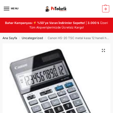
MENU
0
Bahar Kampanyası
%50’ye Varan İndirimler Sepette!
|
3.000 ₺
Üzeri
Tüm Alışverişlerinizde Ücretsiz Kargo!
Ana Sayfa
Uncategorized
Canon HS-20 TSC metal kasa 12 haneli hesap makinası
/
/