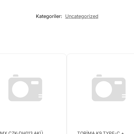
Kategoriler:
Uncategorized
MX CZK-DH013 AKÜ
TORİMA K9 TYPE-C +