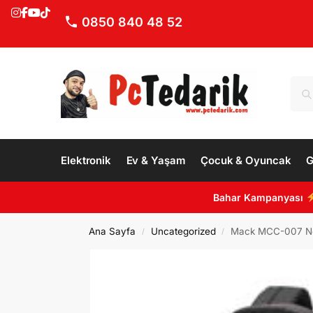
0850 840 48 52
Elektronik
Ev & Yaşam
Çocuk & Oyuncak
G
Bahar Kampanyası
Ana Sayfa
Uncategorized
Mack MCC-007 Note
/
/