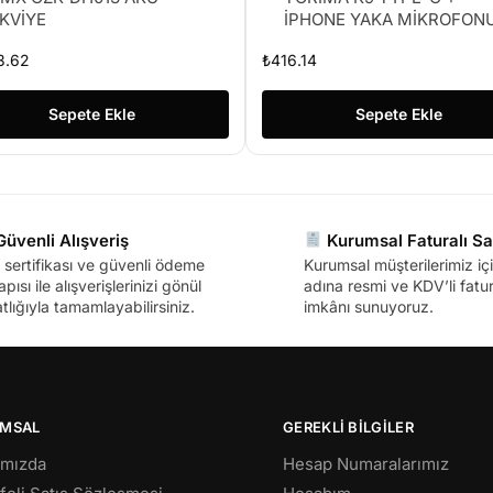
KVİYE
İPHONE YAKA MİKROFON
3.62
₺
416.14
Sepete Ekle
Sepete Ekle
üvenli Alışveriş
Kurumsal Faturalı Sa
sertifikası ve güvenli ödeme
Kurumsal müşterilerimiz içi
apısı ile alışverişlerinizi gönül
adına resmi ve KDV’li fatura
tlığıyla tamamlayabilirsiniz.
imkânı sunuyoruz.
MSAL
GEREKLİ BİLGİLER
ımızda
Hesap Numaralarımız