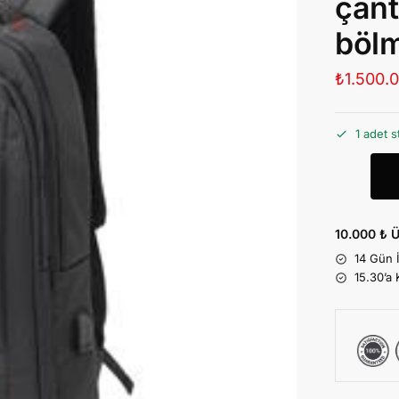
çant
bölm
₺
1.500.
1 adet s
10.000 ₺ Ü
14 Gün 
15.30’a 