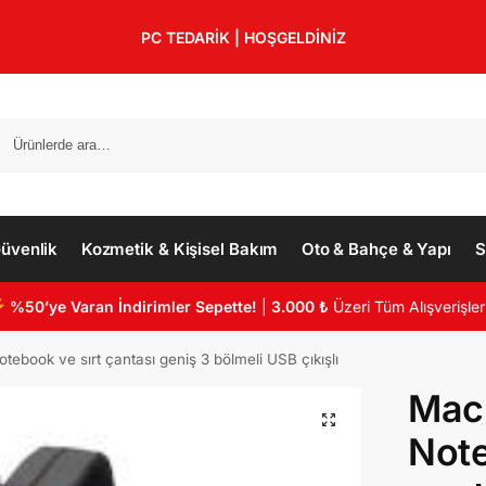
PC TEDARİK | HOŞGELDİNİZ
üvenlik
Kozmetik & Kişisel Bakım
Oto & Bahçe & Yapı
S
%50’ye Varan İndirimler Sepette!
|
3.000 ₺
Üzeri Tüm Alışverişler
book ve sırt çantası geniş 3 bölmeli USB çıkışlı
Mac
Note