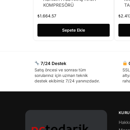
KOMPRESÖRÜ
TA
₺
1.664.57
₺
2.41
Sepete Ekle
7/24 Destek
G
Satış öncesi ve sonrası tüm
SSL 
sorularınız için uzman teknik
alty
destek ekibimiz 7/24 yanınızdadır.
raha
KURU
Hakk