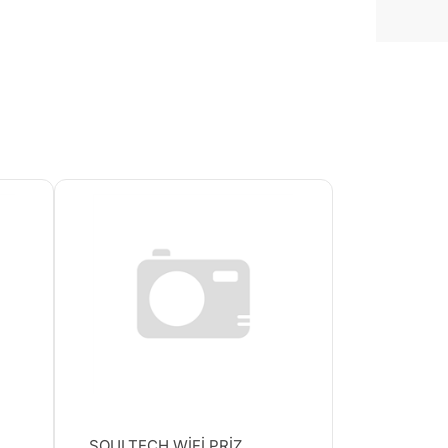
SOULTECH WİFİ PRİZ