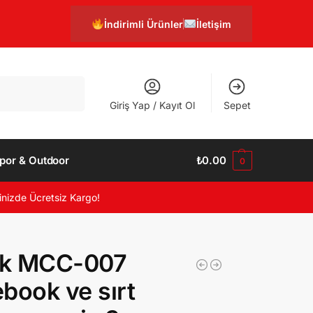
İndirimli Ürünler
İletişim
Ara
Giriş Yap / Kayıt Ol
Sepet
por & Outdoor
₺
0.00
0
inizde Ücretsiz Kargo!
k MCC-007
book ve sırt