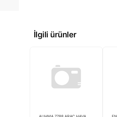
İlgili ürünler
AUHMA 7788 ARAÇ HAVA
FN