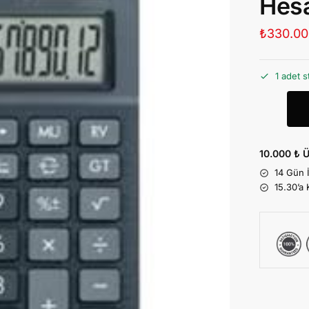
Hes
₺
330.00
1 adet s
10.000 ₺ Ü
14 Gün 
15.30’a 