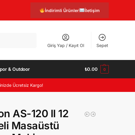
İndirimli Ürünler
İletişim
Ara
Giriş Yap / Kayıt Ol
Sepet
por & Outdoor
₺
0.00
0
inizde Ücretsiz Kargo!
n AS-120 II 12
li Masaüstü