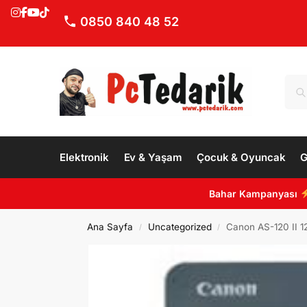
0850 840 48 52
Elektronik
Ev & Yaşam
Çocuk & Oyuncak
G
Bahar Kampanyası
Ana Sayfa
Uncategorized
Canon AS-120 II 1
/
/