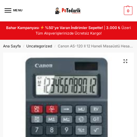
MENU
0
Bahar Kampanyası
%50’ye Varan İndirimler Sepette!
|
3.000 ₺
Üzeri
Tüm Alışverişlerinizde Ücretsiz Kargo!
Ana Sayfa
Uncategorized
Canon AS-120 II 12 Haneli Masaüstü Hesap Makinası
/
/