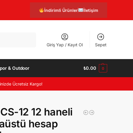
İndirimli Ürünler
İletişim
Ara
Giriş Yap / Kayıt Ol
Sepet
por & Outdoor
₺
0.00
0
inizde Ücretsiz Kargo!
CS-12 12 haneli
aüstü hesap