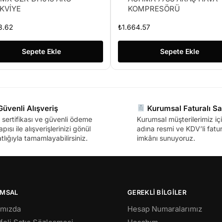
KVİYE
KOMPRESÖRÜ
3.62
₺
1.664.57
Sepete Ekle
Sepete Ekle
üvenli Alışveriş
Kurumsal Faturalı Sa
sertifikası ve güvenli ödeme
Kurumsal müşterilerimiz içi
apısı ile alışverişlerinizi gönül
adına resmi ve KDV’li fatura
tlığıyla tamamlayabilirsiniz.
imkânı sunuyoruz.
MSAL
GEREKLİ BİLGİLER
ımızda
Hesap Numaralarımız