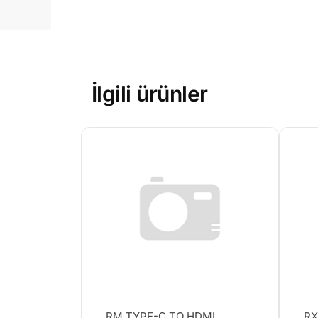
İlgili ürünler
RM TYPE-C TO HDMI
RX