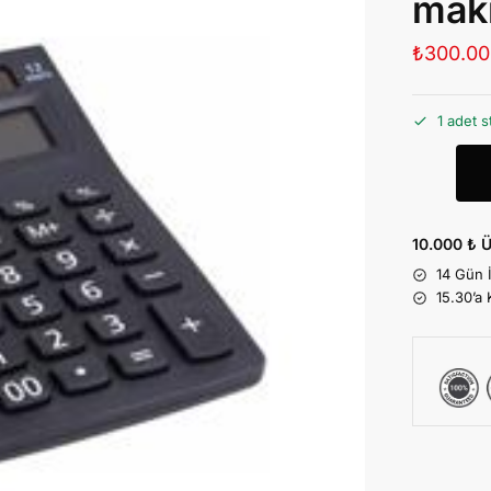
mak
₺
300.00
1 adet s
10.000 ₺ Ü
14 Gün 
15.30’a 