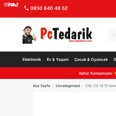
0850 840 48 52
Elektronik
Ev & Yaşam
Çocuk & Oyuncak
G
Bahar Kampanyası
Ana Sayfa
Uncategorized
CSL CS-12 12 hane
/
/