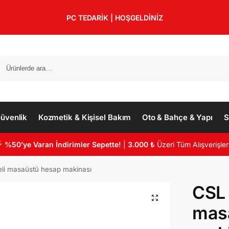
PC TEDARİK | HOŞGELDİNİZ
üvenlik
Kozmetik & Kişisel Bakım
Oto & Bahçe & Yapı
S
%50’ye Varan İndirimler Sepette!
|
3.000 ₺
Üzeri Tüm Alışverişler
li masaüstü hesap makinası
CSL 
mas