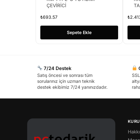
ÇEVİRİCİ
TA
₺
693.57
₺
2.41
Sepete Ekle
7/24 Destek
G
Satış öncesi ve sonrası tüm
SSL 
sorularınız için uzman teknik
alty
destek ekibimiz 7/24 yanınızdadır.
raha
KURU
Hakk