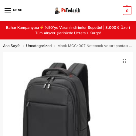
MENU
0
Bahar Kampanyası
%50’ye Varan İndirimler Sepette!
|
3.000 ₺
Üzeri
Tüm Alışverişlerinizde Ücretsiz Kargo!
Ana Sayfa
Uncategorized
Mack MCC-007 Notebook ve sırt çantası geniş 3 bölmeli USB çıkışlı
/
/