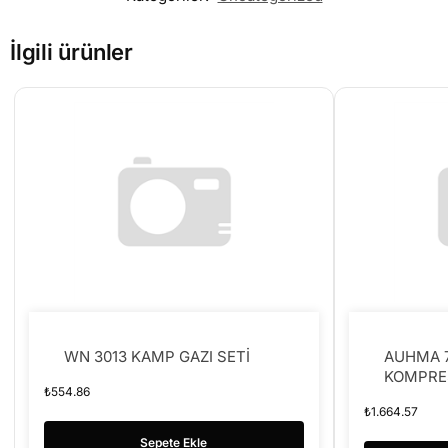
İlgili ürünler
WN 3013 KAMP GAZI SETİ
AUHMA 7
KOMPRE
₺
554.86
₺
1.664.57
Sepete Ekle