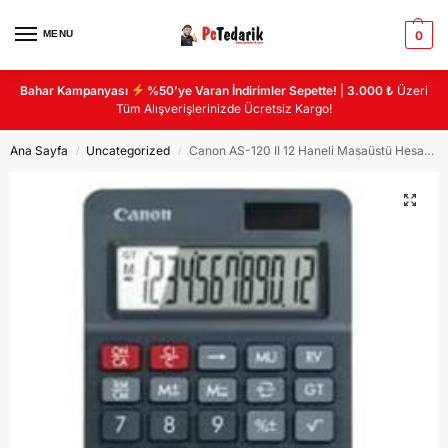
MENU
0
Bahar Kampanyası
%50’ye Varan İndirimler Sepette!
|
3.000 ₺
Üzeri
Tüm Alışverişlerinizde Ücretsiz Kargo!
Ana Sayfa
Uncategorized
Canon AS-120 II 12 Haneli Masaüstü Hesap Makinası
/
/