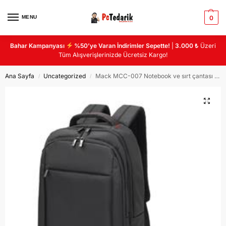
MENU
0
Bahar Kampanyası
%50’ye Varan İndirimler Sepette!
|
3.000 ₺
Üzeri
Tüm Alışverişlerinizde Ücretsiz Kargo!
Ana Sayfa
Uncategorized
Mack MCC-007 Notebook ve sırt çantası geniş 3 bölmeli USB çıkışlı
/
/