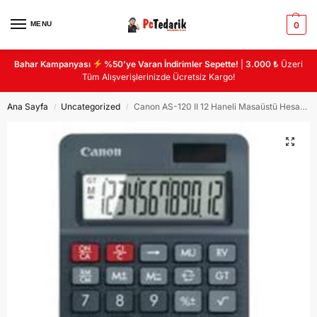
MENU
0
Bahar Kampanyası
%50’ye Varan İndirimler Sepette!
|
3.000 ₺
Üzeri
Tüm Alışverişlerinizde Ücretsiz Kargo!
Ana Sayfa
Uncategorized
Canon AS-120 II 12 Haneli Masaüstü Hesap Makinası
/
/