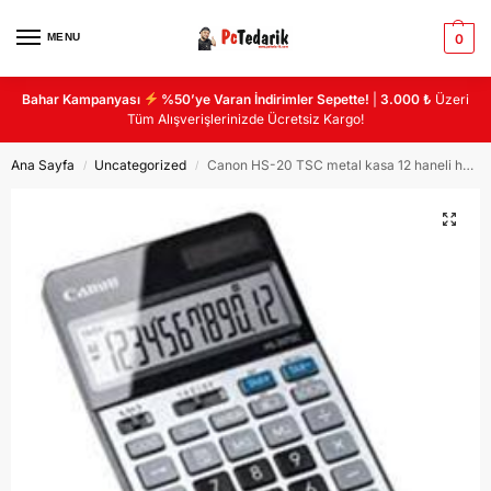
MENU
0
Bahar Kampanyası
%50’ye Varan İndirimler Sepette!
|
3.000 ₺
Üzeri
Tüm Alışverişlerinizde Ücretsiz Kargo!
Ana Sayfa
Uncategorized
Canon HS-20 TSC metal kasa 12 haneli hesap makinası
/
/