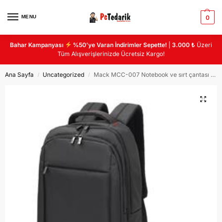
MENU
0
Bahar Kampanyası
%50’ye Varan İndirimler Sepette!
|
3.000 ₺
Üzeri
Tüm Alışverişlerinizde Ücretsiz Kargo!
Ana Sayfa
Uncategorized
Mack MCC-007 Notebook ve sırt çantası geniş 3 bölmeli USB çıkışlı
/
/