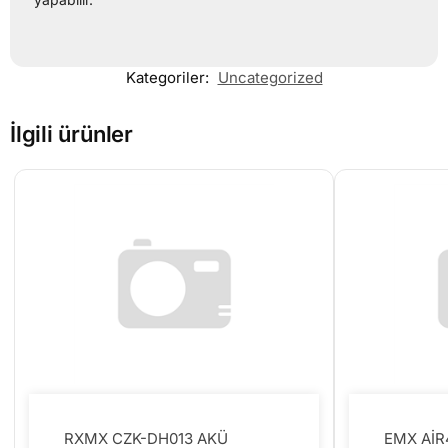
Kategoriler:
Uncategorized
İlgili ürünler
RXMX CZK-DH013 AKÜ
EMX Aİ