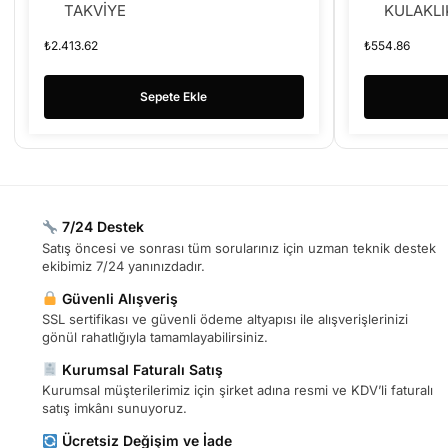
TAKVİYE
KULAKLI
₺
2.413.62
₺
554.86
Sepete Ekle
7/24 Destek
Satış öncesi ve sonrası tüm sorularınız için uzman teknik destek
ekibimiz 7/24 yanınızdadır.
Güvenli Alışveriş
SSL sertifikası ve güvenli ödeme altyapısı ile alışverişlerinizi
gönül rahatlığıyla tamamlayabilirsiniz.
Kurumsal Faturalı Satış
Kurumsal müşterilerimiz için şirket adına resmi ve KDV’li faturalı
satış imkânı sunuyoruz.
Ücretsiz Değişim ve İade