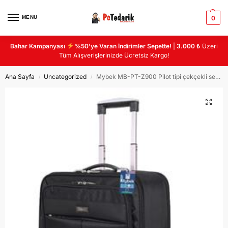
MENU
0
Bahar Kampanyası
%50’ye Varan İndirimler Sepette!
|
3.000 ₺
Üzeri
Tüm Alışverişlerinizde Ücretsiz Kargo!
Ana Sayfa
Uncategorized
Mybek MB-PT-Z900 Pilot tipi çekçekli seyahat çantası 5 bölmeli
/
/