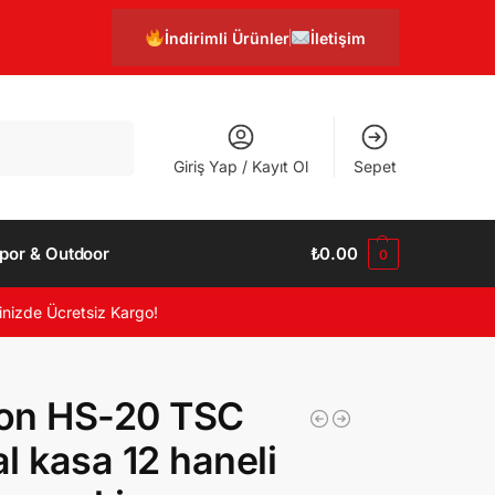
İndirimli Ürünler
İletişim
Ara
Giriş Yap / Kayıt Ol
Sepet
por & Outdoor
₺
0.00
0
inizde Ücretsiz Kargo!
on HS-20 TSC
l kasa 12 haneli