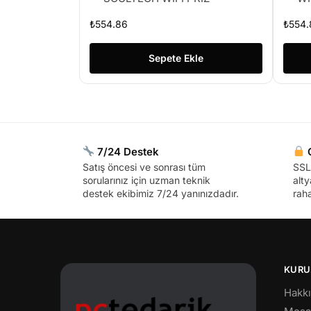
₺
554.86
₺
554.
Sepete Ekle
7/24 Destek
G
Satış öncesi ve sonrası tüm
SSL 
sorularınız için uzman teknik
alty
destek ekibimiz 7/24 yanınızdadır.
raha
KURU
Hakk