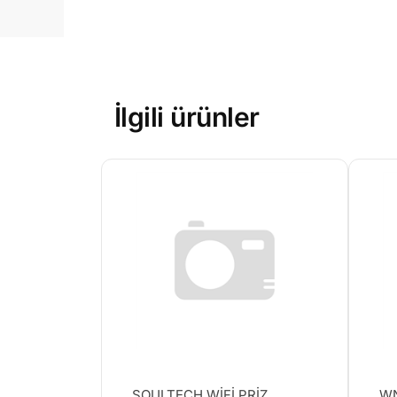
İlgili ürünler
SOULTECH WİFİ PRİZ
WN