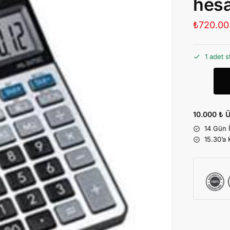
hesa
₺
720.00
1 adet s
10.000 ₺ Ü
14 Gün 
15.30’a 