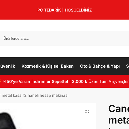
PC TEDARİK | HOŞGELDİNİZ
üvenlik
Kozmetik & Kişisel Bakım
Oto & Bahçe & Yapı
S
%50’ye Varan İndirimler Sepette!
|
3.000 ₺
Üzeri Tüm Alışverişler
metal kasa 12 haneli hesap makinası
Can
meta