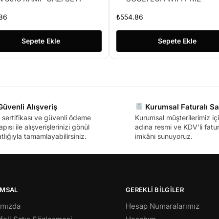
86
₺
554.86
Sepete Ekle
Sepete Ekle
üvenli Alışveriş
Kurumsal Faturalı Sa
sertifikası ve güvenli ödeme
Kurumsal müşterilerimiz içi
apısı ile alışverişlerinizi gönül
adına resmi ve KDV’li fatura
tlığıyla tamamlayabilirsiniz.
imkânı sunuyoruz.
MSAL
GEREKLİ BİLGİLER
ımızda
Hesap Numaralarımız