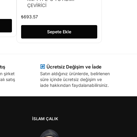
ÇEVİRİCİ
₺
693.57
Sepete Ekle
tış
Ücretsiz Değişim ve İade
n şirket
Satın aldığınız ürünlerde, belirlenen
lı satış
süre içinde ücretsiz değişim ve
iade hakkından faydalanabilirsiniz.
İSLAM ÇALIK