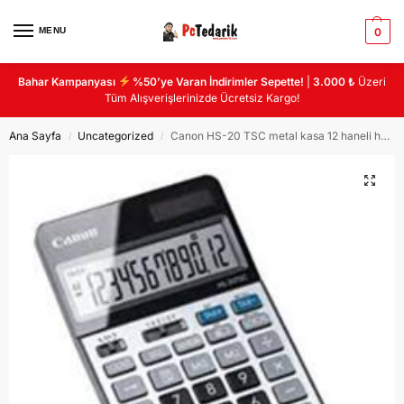
MENU
0
Bahar Kampanyası
%50’ye Varan İndirimler Sepette!
|
3.000 ₺
Üzeri
Tüm Alışverişlerinizde Ücretsiz Kargo!
Ana Sayfa
Uncategorized
Canon HS-20 TSC metal kasa 12 haneli hesap makinası
/
/