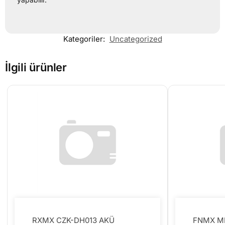
Kategoriler:
Uncategorized
İlgili ürünler
RXMX CZK-DH013 AKÜ
FNMX M