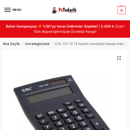
MENU
0
Bahar Kampanyası
%50’ye Varan İndirimler Sepette!
|
3.000 ₺
Üzeri
Tüm Alışverişlerinizde Ücretsiz Kargo!
Ana Sayfa
Uncategorized
CSL CS-12 12 haneli masaüstü hesap makinası
/
/