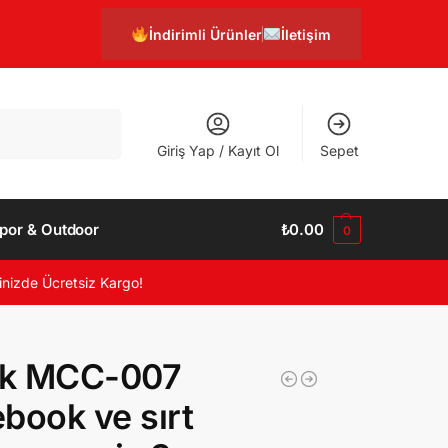
İndirimli Ürünler
İletişim
Ara
Giriş Yap / Kayıt Ol
Sepet
por & Outdoor
₺
0.00
0
inizde Ücretsiz Kargo!
k MCC-007
book ve sırt