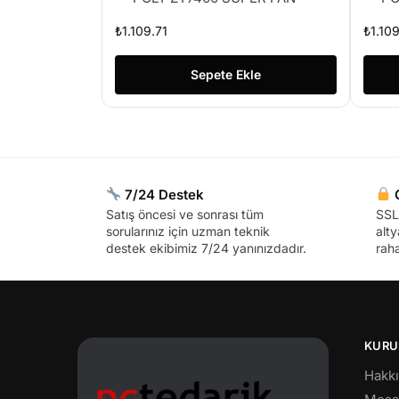
₺
1.109.71
₺
1.109
Sepete Ekle
7/24 Destek
G
Satış öncesi ve sonrası tüm
SSL 
sorularınız için uzman teknik
alty
destek ekibimiz 7/24 yanınızdadır.
raha
KURU
Hakk