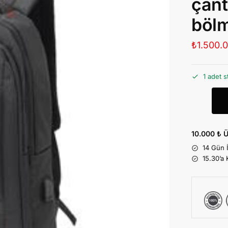
çant
bölm
₺
1.500.
1 adet s
10.000 ₺ Ü
14 Gün 
15.30’a 