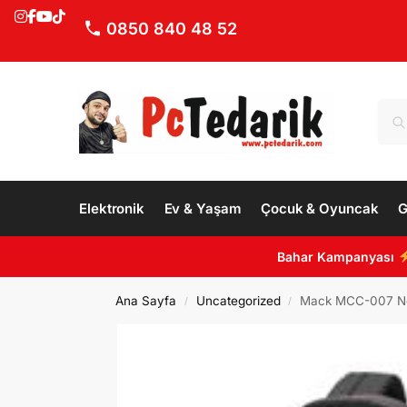
0850 840 48 52
Elektronik
Ev & Yaşam
Çocuk & Oyuncak
G
Bahar Kampanyası
Ana Sayfa
Uncategorized
Mack MCC-007 Note
/
/