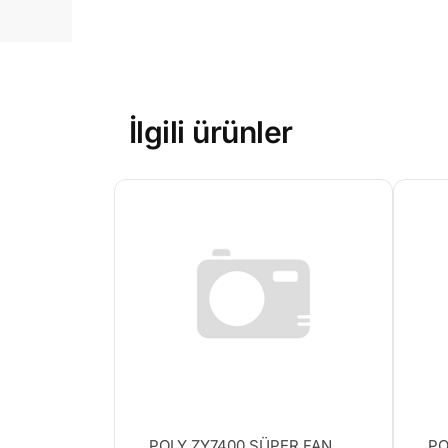
İlgili ürünler
POLY ZY7400 SÜPER FAN
PO