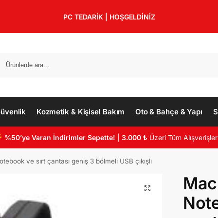
PC TEDARİK | HOŞGELDİNİZ
üvenlik
Kozmetik & Kişisel Bakım
Oto & Bahçe & Yapı
S
%50’ye Varan İndirimler Sepette!
|
3.000 ₺
Üzeri Tüm Alışverişler
book ve sırt çantası geniş 3 bölmeli USB çıkışlı
Mac
Note