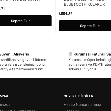
BLUETOOTH KULAKLIK
.71
₺
554.86
Sepete Ekle
Sepete Ekle
üvenli Alışveriş
Kurumsal Faturalı Sa
sertifikası ve güvenli ödeme
Kurumsal müşterilerimiz içi
apısı ile alışverişlerinizi gönül
adına resmi ve KDV’li fatura
tlığıyla tamamlayabilirsiniz.
imkânı sunuyoruz.
MSAL
GEREKLİ BİLGİLER
ımızda
Hesap Numaralarımız