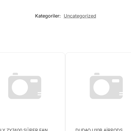
Kategoriler:
Uncategorized
LY ZY7400 SÜPER FAN
DUDAO U10B AİRPODS