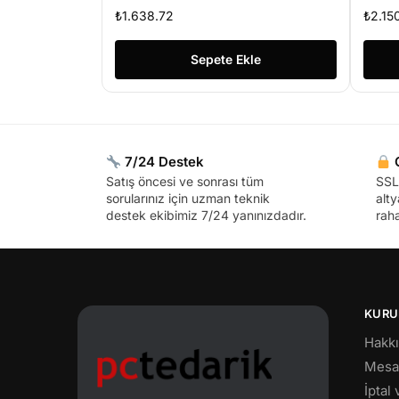
Dahili Sesli IR IP Bullet
VA
₺
1.638.72
₺
2.15
Bu
Sepete Ekle
7/24 Destek
G
Satış öncesi ve sonrası tüm
SSL 
sorularınız için uzman teknik
alty
destek ekibimiz 7/24 yanınızdadır.
raha
KURU
Hakk
Mesaf
İptal