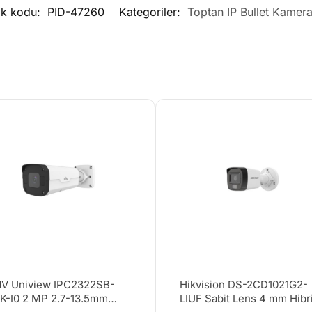
ok kodu:
PID-47260
Kategoriler:
Toptan IP Bullet Kamera
V Uniview IPC2322SB-
Hikvision DS-2CD1021G2-
K-I0 2 MP 2.7-13.5mm
LIUF Sabit Lens 4 mm Hibr