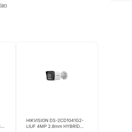
ları
HIKVISION DS-2CD1041G2-
it
LIUF 4MP 2.8mm HYBRİD