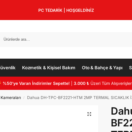
PC TEDARİK | HOŞGELDİNİZ
üvenlik
Kozmetik & Kişisel Bakım
Oto & Bahçe & Yapı
S
%50’ye Varan İndirimler Sepette!
|
3.000 ₺
Üzeri Tüm Alışverişler
t Kameraları
Dahua DH-TPC-BF2221-HTM 2MP TERMAL SICAKLIK 
/
Dah
BF2