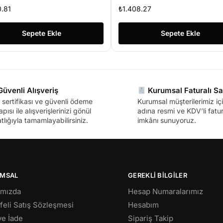
RIFOCAL MOTORİZE IR IP
Light 2mp Ir Bullet Ip Kam
0.81
₺
1.408.27
llet Güvenlik Kamerası
Sepete Ekle
Sepete Ekle
üvenli Alışveriş
Kurumsal Faturalı Sa
sertifikası ve güvenli ödeme
Kurumsal müşterilerimiz içi
apısı ile alışverişlerinizi gönül
adına resmi ve KDV’li fatura
tlığıyla tamamlayabilirsiniz.
imkânı sunuyoruz.
MSAL
GEREKLİ BİLGİLER
ımızda
Hesap Numaralarımız
eli Satış Sözleşmesi
Hesabım
 ve İade
Sipariş Takip