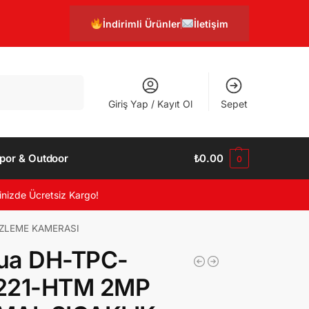
İndirimli Ürünler
İletişim
Ara
Giriş Yap / Kayıt Ol
Sepet
por & Outdoor
₺
0.00
0
inizde Ücretsiz Kargo!
İZLEME KAMERASI
ua DH-TPC-
221-HTM 2MP