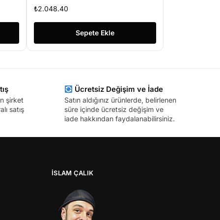
era
LİGHT SESLİ IP BULLET
₺
2.048.40
KAMERA
Sepete Ekle
tış
Ücretsiz Değişim ve İade
n şirket
Satın aldığınız ürünlerde, belirlenen
lı satış
süre içinde ücretsiz değişim ve
iade hakkından faydalanabilirsiniz.
İSLAM ÇALIK