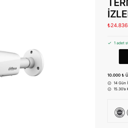
TER
İZL
₺
24.836
1 adet s
10.000 ₺ Ü
14 Gün 
15.30’a 