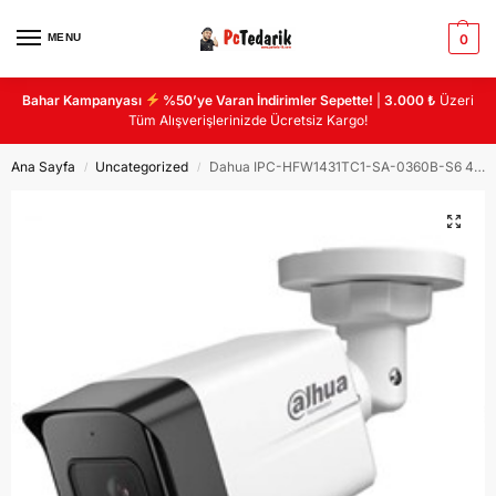
MENU
0
Bahar Kampanyası
%50’ye Varan İndirimler Sepette!
|
3.000 ₺
Üzeri
Tüm Alışverişlerinizde Ücretsiz Kargo!
Ana Sayfa
Uncategorized
Dahua IPC-HFW1431TC1-SA-0360B-S6 4MP Sesli Bullet Starligth
/
/