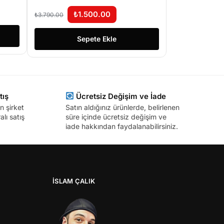
Ü
₺
1.500.00
₺
3.790.00
Sepete Ekle
tış
Ücretsiz Değişim ve İade
n şirket
Satın aldığınız ürünlerde, belirlenen
lı satış
süre içinde ücretsiz değişim ve
iade hakkından faydalanabilirsiniz.
İSLAM ÇALIK