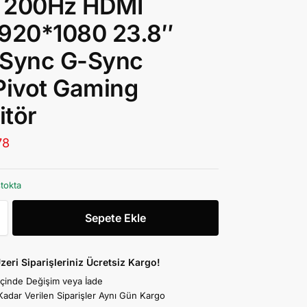
 200Hz HDMI
1920*1080 23.8″
eSync G-Sync
Pivot Gaming
tör
78
stokta
Sepete Ekle
zeri Siparişleriniz Ücretsiz Kargo!
İçinde Değişim veya İade
Kadar Verilen Siparişler Aynı Gün Kargo