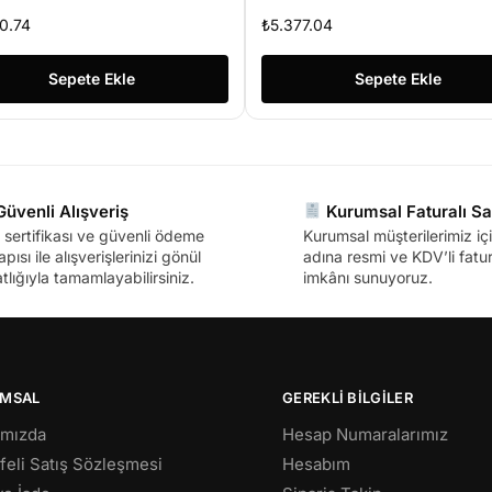
mi 1920×1080 23.8″ Flat
1920×1080 LED FULL HD
0.74
₺
5.377.04
ameless Monitör
PRO GÜVENLİK MONİTÖR
Sepete Ekle
Sepete Ekle
üvenli Alışveriş
Kurumsal Faturalı Sa
sertifikası ve güvenli ödeme
Kurumsal müşterilerimiz içi
apısı ile alışverişlerinizi gönül
adına resmi ve KDV’li fatura
tlığıyla tamamlayabilirsiniz.
imkânı sunuyoruz.
MSAL
GEREKLİ BİLGİLER
ımızda
Hesap Numaralarımız
eli Satış Sözleşmesi
Hesabım