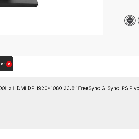
ler
0
0Hz HDMI DP 1920*1080 23.8″ FreeSync G-Sync IPS Pivo