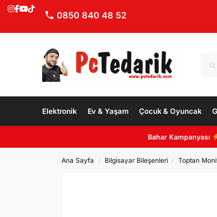
0850 840 48 52
Elektronik
Ev & Yaşam
Çocuk & Oyuncak
G
Bahar Kampanyası
Ana Sayfa
Bilgisayar Bileşenleri
Toptan Monit
/
/