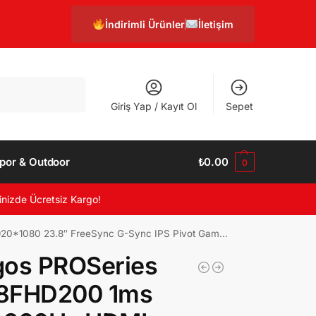
İndirimli Ürünler
İletişim
Ara
Giriş Yap / Kayıt Ol
Sepet
por & Outdoor
₺
0.00
0
inizde Ücretsiz Kargo!
 23.8″ FreeSync G-Sync IPS Pivot Gaming Monitör
gos PROSeries
8FHD200 1ms