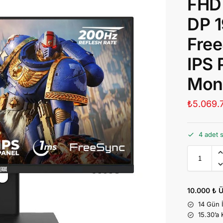
FHD
DP 
Fre
IPS 
Moni
₺
5.069.
4 adet 
10.000 ₺ Ü
14 Gün 
15.30’a 