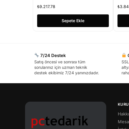
1920×1080 LED FULL HD
Hd
₺
9.217.78
₺
3.84
PRO GÜVENLİK MONİTÖRÜ
Fr
Sepete Ekle
7/24 Destek
G
Satış öncesi ve sonrası tüm
SSL 
sorularınız için uzman teknik
alty
destek ekibimiz 7/24 yanınızdadır.
raha
KURU
Hakk
Mesaf