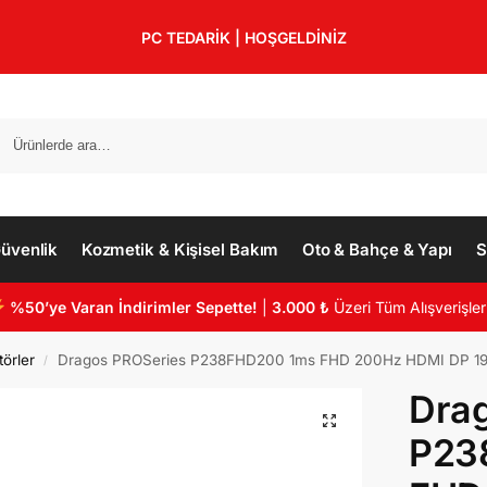
PC TEDARİK | HOŞGELDİNİZ
üvenlik
Kozmetik & Kişisel Bakım
Oto & Bahçe & Yapı
S
%50’ye Varan İndirimler Sepette!
|
3.000 ₺
Üzeri Tüm Alışverişler
örler
Dragos PROSeries P238FHD200 1ms FHD 200Hz HDMI DP 1920*1080
/
Dra
P23