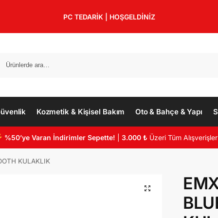
PC TEDARİK | HOŞGELDİNİZ
üvenlik
Kozmetik & Kişisel Bakım
Oto & Bahçe & Yapı
S
%50’ye Varan İndirimler Sepette!
|
3.000 ₺
Üzeri Tüm Alışverişler
OOTH KULAKLIK
EMX
BLU