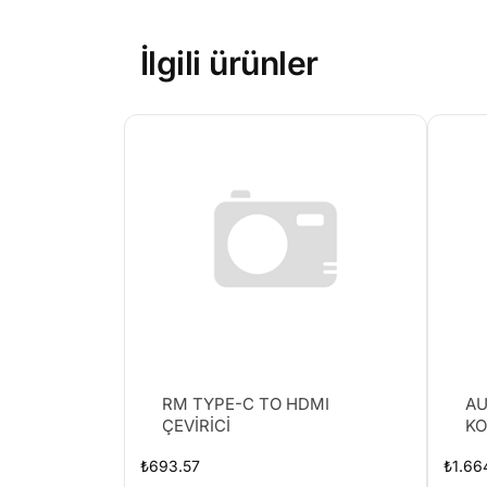
İlgili ürünler
RM TYPE-C TO HDMI
AU
ÇEVİRİCİ
K
₺
693.57
₺
1.66