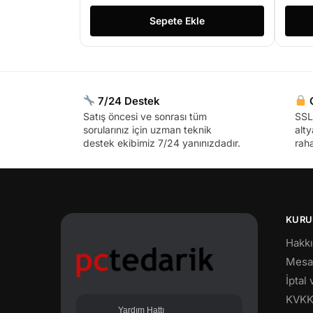
Sepete Ekle
7/24 Destek
G
Satış öncesi ve sonrası tüm
SSL 
sorularınız için uzman teknik
alty
destek ekibimiz 7/24 yanınızdadır.
raha
KURU
Hakk
Mesaf
İptal
KVK
Yardım Hattı