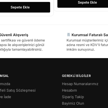
Sepete Ekle
Sepete Ekle
üvenli Alışveriş
Kurumsal Faturalı Sa
sertifikası ve güvenli ödeme
Kurumsal müşterilerimiz içi
apısı ile alışverişlerinizi gönül
adına resmi ve KDV’li fatura
tlığıyla tamamlayabilirsiniz.
imkânı sunuyoruz.
MSAL
GEREKLİ BİLGİLER
ımızda
Hesap Numaralarımız
eli Satış Sözleşmesi
Hesabım
 ve İade
Sipariş Takip
K
Bayimiz Olun