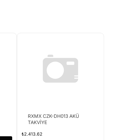
RXMX CZK-DH013 AKÜ
TAKVİYE
₺
2.413.62