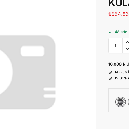
KUL
₺
554.86
48 adet
10.000 ₺ Ü
14 Gün 
15.30’a 