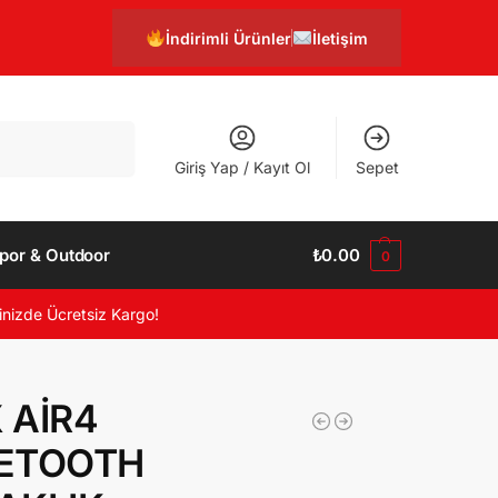
İndirimli Ürünler
İletişim
Ara
Giriş Yap / Kayıt Ol
Sepet
por & Outdoor
₺
0.00
0
inizde Ücretsiz Kargo!
 AİR4
ETOOTH