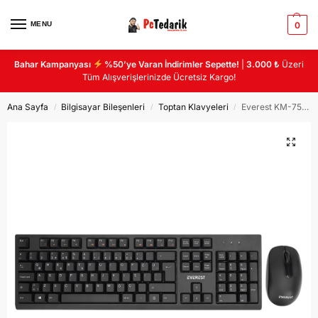
MENU
0
Bahar Kampanyası
%50’ye Varan İndirimler Sepette!
|
3.000 ₺
Üzeri
Tüm Alışverişlerinizde Ücretsiz Kargo!
Ana Sayfa
Bilgisayar Bileşenleri
Toptan Klavyeleri
Everest KM-7500 Siyah Kablosuz MULTİMEDYA KLAVYE + MOUSE SET
/
/
/