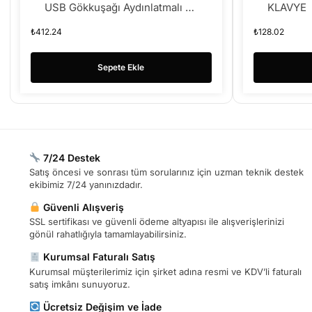
USB Gökkuşağı Aydınlatmalı Q
KLAVYE
Oyuncu Klavyesi
₺
412.24
₺
128.02
Sepete Ekle
7/24 Destek
Satış öncesi ve sonrası tüm sorularınız için uzman teknik destek
ekibimiz 7/24 yanınızdadır.
Güvenli Alışveriş
SSL sertifikası ve güvenli ödeme altyapısı ile alışverişlerinizi
gönül rahatlığıyla tamamlayabilirsiniz.
Kurumsal Faturalı Satış
Kurumsal müşterilerimiz için şirket adına resmi ve KDV’li faturalı
satış imkânı sunuyoruz.
Ücretsiz Değişim ve İade