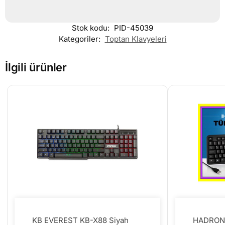
Stok kodu:
PID-45039
Kategoriler:
Toptan Klavyeleri
İlgili ürünler
KB EVEREST KB-X88 Siyah
HADRON 