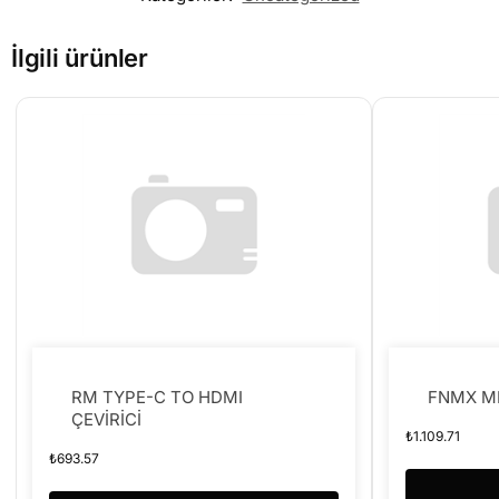
İlgili ürünler
RM TYPE-C TO HDMI
FNMX M
ÇEVİRİCİ
₺
1.109.71
₺
693.57