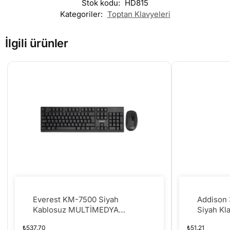
Stok kodu:
HD815
Kategoriler:
Toptan Klavyeleri
İlgili ürünler
Everest KM-7500 Siyah
Addison 
Kablosuz MULTİMEDYA
Siyah Kl
KLAVYE + MOUSE SET
₺
537.70
₺
51.21