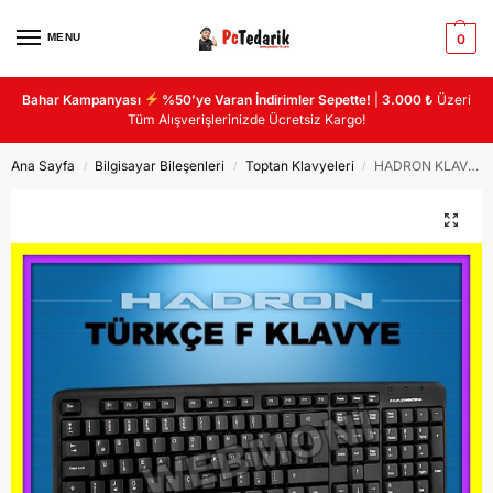
MENU
0
Bahar Kampanyası
%50’ye Varan İndirimler Sepette!
|
3.000 ₺
Üzeri
Tüm Alışverişlerinizde Ücretsiz Kargo!
Ana Sayfa
Bilgisayar Bileşenleri
Toptan Klavyeleri
HADRON KLAVYE HD815 F KLAVYE
/
/
/