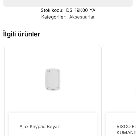
Stok kodu:
DS-19K00-YA
Kategoriler:
Aksesuarlar
İlgili ürünler
Ajax Keypad Beyaz
RISCO E
KUMAND