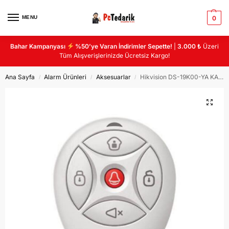
MENU
0
Bahar Kampanyası
%50’ye Varan İndirimler Sepette!
|
3.000 ₺
Üzeri
Tüm Alışverişlerinizde Ücretsiz Kargo!
Ana Sayfa
Alarm Ürünleri
Aksesuarlar
Hikvision DS-19K00-YA KABLOSUZ KUMANDA
/
/
/