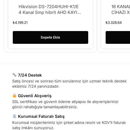
Hikvision DS-7204HUHI-K1/E
16 KANA
4 Kanal 5mp hibrit AHD KAYIT
CİHAZI 
CİHAZI
₺
4.199.21
₺
3.328.64
Sepete Ekle
7/24 Destek
Satış öncesi ve sonrası tüm sorularınız için uzman teknik destek
ekibimiz 7/24 yanınızdadır.
Güvenli Alışveriş
SSL sertifikası ve güvenli ödeme altyapısı ile alışverişlerinizi
gönül rahatlığıyla tamamlayabilirsiniz.
Kurumsal Faturalı Satış
Kurumsal müşterilerimiz için şirket adına resmi ve KDV’li faturalı
satış imkânı sunuyoruz.