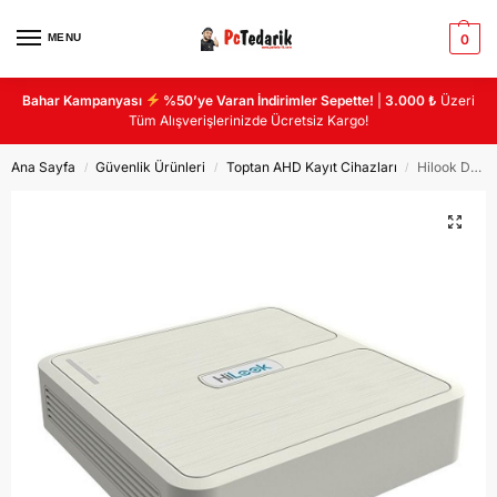
MENU
0
Bahar Kampanyası
%50’ye Varan İndirimler Sepette!
|
3.000 ₺
Üzeri
Tüm Alışverişlerinizde Ücretsiz Kargo!
Ana Sayfa
Güvenlik Ürünleri
Toptan AHD Kayıt Cihazları
Hilook DVR-116G-K1 16 Kanal 1 HDD AHD KAYIT CİHAZI
/
/
/