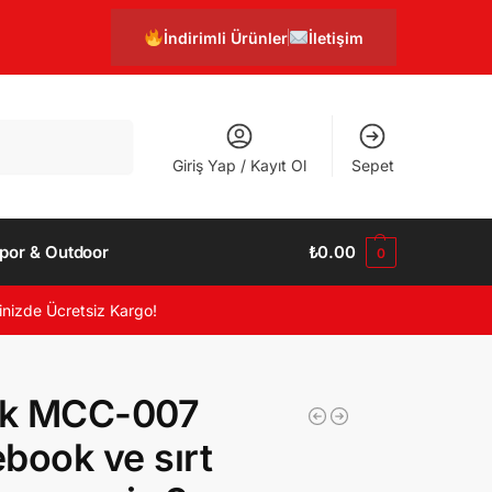
İndirimli Ürünler
İletişim
Ara
Giriş Yap / Kayıt Ol
Sepet
por & Outdoor
₺
0.00
0
inizde Ücretsiz Kargo!
k MCC-007
book ve sırt