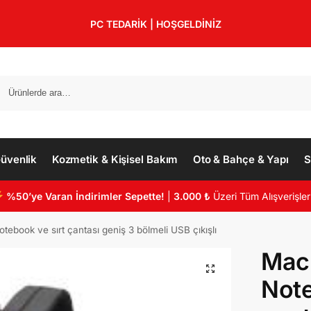
PC TEDARİK | HOŞGELDİNİZ
üvenlik
Kozmetik & Kişisel Bakım
Oto & Bahçe & Yapı
S
%50’ye Varan İndirimler Sepette!
|
3.000 ₺
Üzeri Tüm Alışverişler
book ve sırt çantası geniş 3 bölmeli USB çıkışlı
Mac
Note