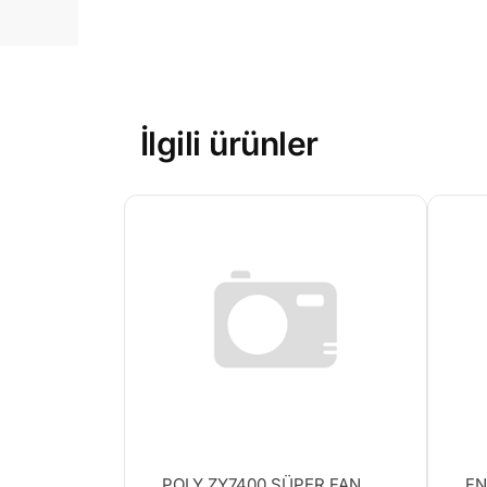
İlgili ürünler
POLY ZY7400 SÜPER FAN
FN