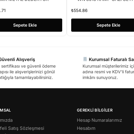
.71
₺
554.86
Sepete Ekle
Sepete Ekle
üvenli Alışveriş
Kurumsal Faturalı Sa
sertifikası ve güvenli ödeme
Kurumsal müşterilerimiz içi
apısı ile alışverişlerinizi gönül
adına resmi ve KDV’li fatura
tlığıyla tamamlayabilirsiniz.
imkânı sunuyoruz.
MSAL
GEREKLİ BİLGİLER
ımızda
Hesap Numaralarımız
eli Satış Sözleşmesi
Hesabım