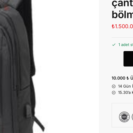
çant
bölm
₺
1.500.
1 adet s
10.000 ₺ Ü
14 Gün 
15.30’a 