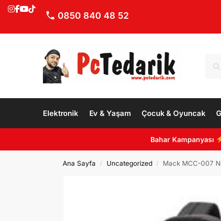
0850 840 48 52
Elektronik
Ev & Yaşam
Çocuk & Oyuncak
G
Bahar Kampanyası
Ana Sayfa
Uncategorized
Mack MCC-007 Note
/
/