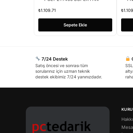
₺
1.109.71
₺
1.109
Sepete Ekle
7/24 Destek
G
Satış öncesi ve sonrası tüm
SSL 
sorularınız için uzman teknik
alty
destek ekibimiz 7/24 yanınızdadır.
raha
KURU
Hakk
Mesaf