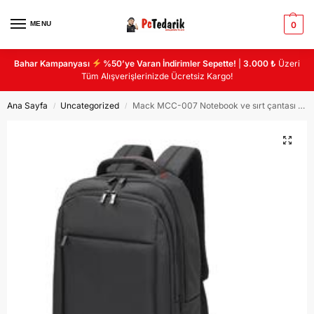
MENU
0
Bahar Kampanyası
%50’ye Varan İndirimler Sepette!
|
3.000 ₺
Üzeri
Tüm Alışverişlerinizde Ücretsiz Kargo!
Ana Sayfa
Uncategorized
Mack MCC-007 Notebook ve sırt çantası geniş 3 bölmeli USB çıkışlı
/
/