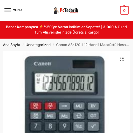
MENU
0
Bahar Kampanyası
%50’ye Varan İndirimler Sepette!
|
3.000 ₺
Üzeri
Tüm Alışverişlerinizde Ücretsiz Kargo!
Ana Sayfa
Uncategorized
Canon AS-120 II 12 Haneli Masaüstü Hesap Makinası
/
/