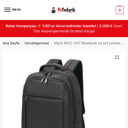
MENU
0
Bahar Kampanyası
%50’ye Varan İndirimler Sepette!
|
3.000 ₺
Üzeri
Tüm Alışverişlerinizde Ücretsiz Kargo!
Ana Sayfa
Uncategorized
Mack MCC-007 Notebook ve sırt çantası geniş 3 bölmeli USB çıkışlı
/
/