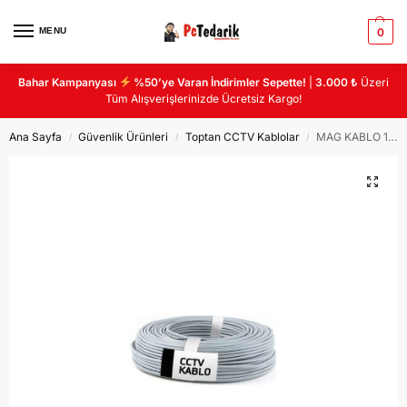
MENU
0
Bahar Kampanyası
%50’ye Varan İndirimler Sepette!
|
3.000 ₺
Üzeri
Tüm Alışverişlerinizde Ücretsiz Kargo!
Ana Sayfa
Güvenlik Ürünleri
Toptan CCTV Kablolar
MAG KABLO 100M R-100 CCTV 2+1 2X0.22mm2
/
/
/