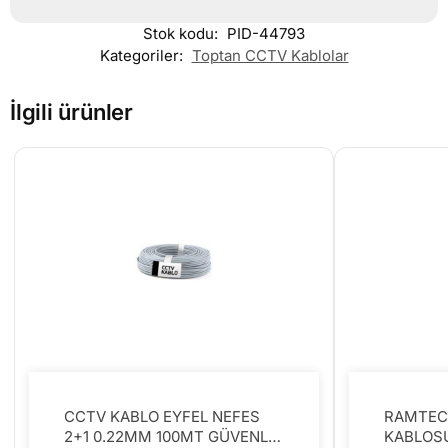
Stok kodu:
PID-44793
Kategoriler:
Toptan CCTV Kablolar
İlgili ürünler
CCTV KABLO EYFEL NEFES
RAMTEC
2+1 0.22MM 100MT GÜVENLİK
KABLOSU