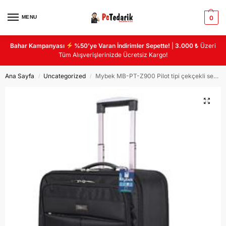
MENU
0
Bahar Kampanyası
%50’ye Varan İndirimler Sepette!
|
3.000 ₺
Üzeri
Tüm Alışverişlerinizde Ücretsiz Kargo!
Ana Sayfa
Uncategorized
Mybek MB-PT-Z900 Pilot tipi çekçekli seyahat çantası 5 bölmeli
/
/