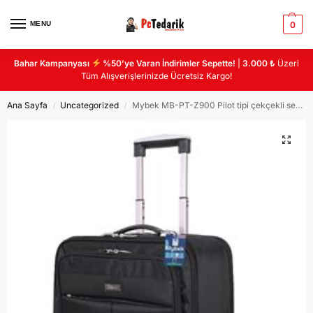
MENU
0
Bahar Kampanyası
%50’ye Varan İndirimler Sepette!
|
3.000 ₺
Üzeri
Tüm Alışverişlerinizde Ücretsiz Kargo!
Ana Sayfa
Uncategorized
Mybek MB-PT-Z900 Pilot tipi çekçekli seyahat çantası 5 bölmeli
/
/