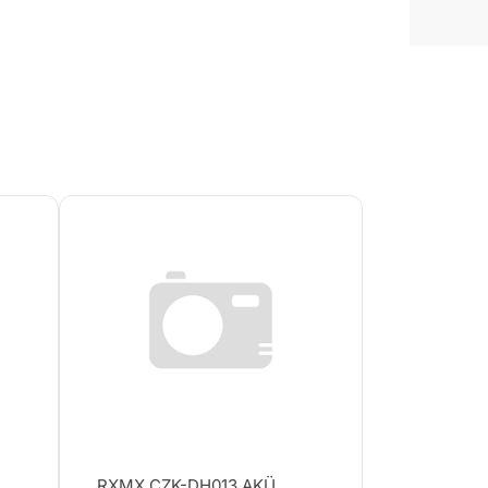
RXMX CZK-DH013 AKÜ