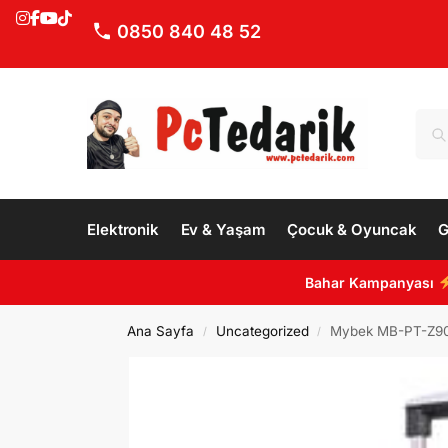
0850 840 48 52
Elektronik
Ev & Yaşam
Çocuk & Oyuncak
G
Bahar Kampanyası
Ana Sayfa
Uncategorized
Mybek MB-PT-Z900 P
/
/