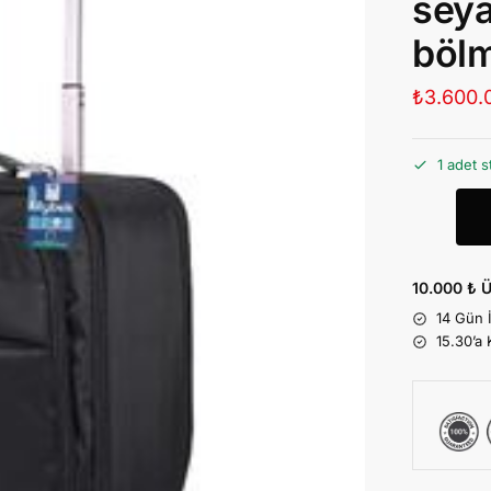
seya
bölm
₺
3.600.
1 adet s
10.000 ₺ Ü
14 Gün 
15.30’a 