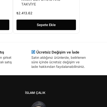
TAKVİYE
₺
2.413.62
Sepete Ekle
tış
Ücretsiz Değişim ve İade
n şirket
Satın aldığınız ürünlerde, belirlenen
lı satış
süre içinde ücretsiz değişim ve
iade hakkından faydalanabilirsiniz.
İSLAM ÇALIK