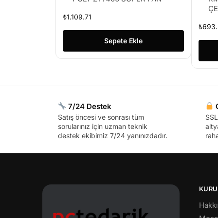
ÇE
₺
1.109.71
₺
693.
Sepete Ekle
7/24 Destek
G
Satış öncesi ve sonrası tüm
SSL 
sorularınız için uzman teknik
alty
destek ekibimiz 7/24 yanınızdadır.
raha
KURU
Hakk