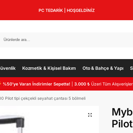
PC TEDARİK | HOŞGELDİNİZ
üvenlik
Kozmetik & Kişisel Bakım
Oto & Bahçe & Yapı
S
%50’ye Varan İndirimler Sepette!
|
3.000 ₺
Üzeri Tüm Alışverişler
ilot tipi çekçekli seyahat çantası 5 bölmeli
Myb
Pilot