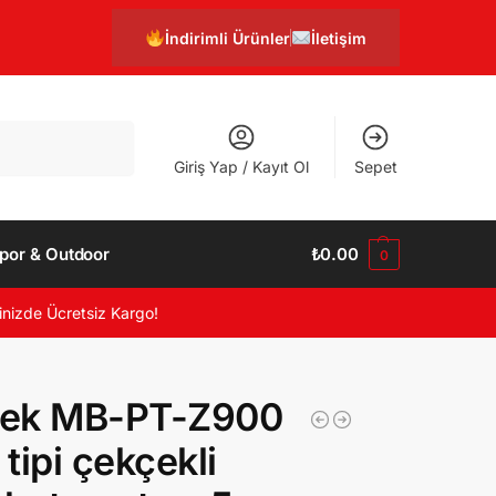
İndirimli Ürünler
İletişim
Ara
Giriş Yap / Kayıt Ol
Sepet
por & Outdoor
₺
0.00
0
inizde Ücretsiz Kargo!
ek MB-PT-Z900
 tipi çekçekli