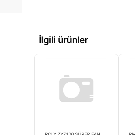
İlgili ürünler
POLY ZY7400 SÜPER FAN
RM