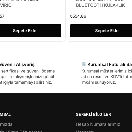
VİRİCİ
BLUETOOTH KULAKLIK
57
₺
554.86
Sepete Ekle
Sepete Ekle
üvenli Alışveriş
Kurumsal Faturalı Sa
sertifikası ve güvenli ödeme
Kurumsal müşterilerimiz içi
apısı ile alışverişlerinizi gönül
adına resmi ve KDV’li fatura
tlığıyla tamamlayabilirsiniz.
imkânı sunuyoruz.
MSAL
GEREKLİ BİLGİLER
ımızda
Hesap Numaralarımız