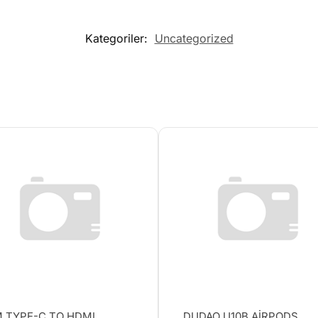
Kategoriler:
Uncategorized
 TYPE-C TO HDMI
DUDAO U10B AİRPODS