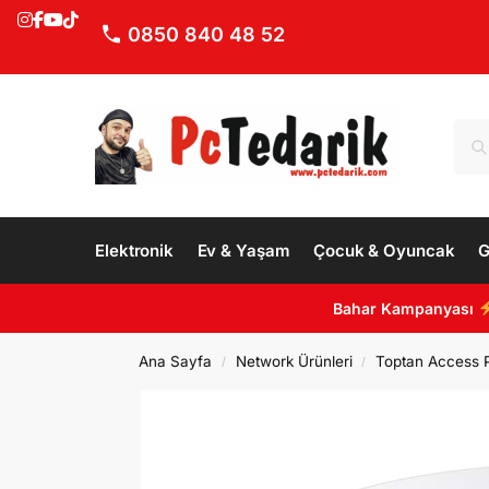
0850 840 48 52
Elektronik
Ev & Yaşam
Çocuk & Oyuncak
G
Bahar Kampanyası
Ana Sayfa
Network Ürünleri
Toptan Access P
/
/