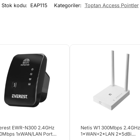
Stok kodu:
EAP115
Kategoriler:
Toptan Access Pointler
erest EWR-N300 2.4GHz
Netis W1 300Mbps 2.4GH
0Mbps 1xWAN/LAN Port
1*WAN+2*LAN 2*5dBi