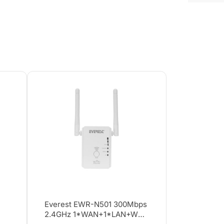
z
Everest EWR-N501 300Mbps
2.4GHz 1*WAN+1*LAN+WPS