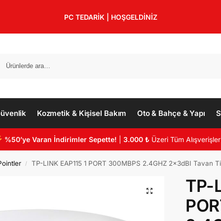
PC TEDARİK | HOŞGELDİNİZ
üvenlik
Kozmetik & Kişisel Bakım
Oto & Bahçe & Yapı
S
%50’ye Varan İndirimler Sepette!
|
3.000 ₺
Üzeri Tüm Alışverişler
ointler
TP-LINK EAP115 1 PORT 300MBPS 2.4GHZ 2x3dBI Tavan Tip
/
TP-L
POR