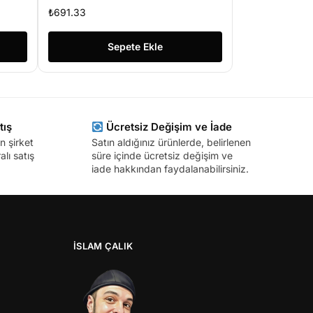
Router+AP+Repeater Wifi
₺
691.33
Range Extender
Sepete Ekle
tış
Ücretsiz Değişim ve İade
n şirket
Satın aldığınız ürünlerde, belirlenen
lı satış
süre içinde ücretsiz değişim ve
iade hakkından faydalanabilirsiniz.
İSLAM ÇALIK