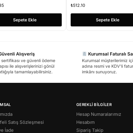
hili Antenli Repeater+AP
Anten AP+Repeater+WISP
35
₺
512.10
blosuz Menzil Genişletici
Smart Kablosuz Router
Sepete Ekle
Sepete Ekle
üvenli Alışveriş
Kurumsal Faturalı Sa
sertifikası ve güvenli ödeme
Kurumsal müşterilerimiz içi
apısı ile alışverişlerinizi gönül
adına resmi ve KDV’li fatura
tlığıyla tamamlayabilirsiniz.
imkânı sunuyoruz.
MSAL
GEREKLİ BİLGİLER
ımızda
Hesap Numaralarımız
eli Satış Sözleşmesi
Hesabım
 ve İade
Sipariş Takip