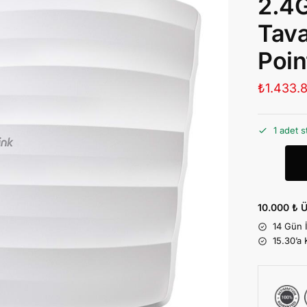
2.4
Tava
Poin
₺
1.433.
1 adet s
10.000 ₺ Ü
14 Gün 
15.30’a 