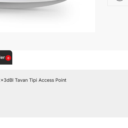
ler
0
3dBI Tavan Tipi Access Point