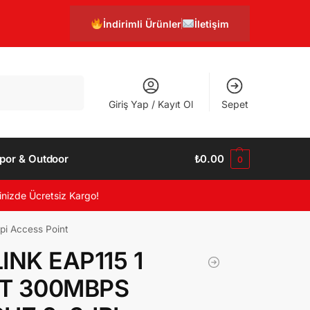
İndirimli Ürünler
İletişim
Ara
Giriş Yap / Kayıt Ol
Sepet
por & Outdoor
₺
0.00
0
inizde Ücretsiz Kargo!
i Access Point
INK EAP115 1
T 300MBPS