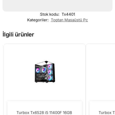
Stok kodu:
Tx4401
Kategoriler:
Toptan Masaüstü Pc
İlgili ürünler
Turbox Tx6528 i5 11400F 16GB
Turbox T