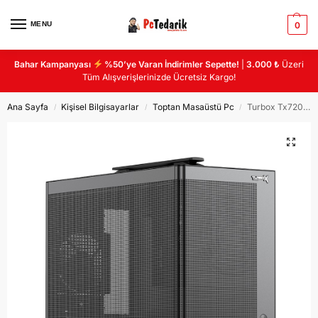
MENU
0
Bahar Kampanyası
%50’ye Varan İndirimler Sepette!
|
3.000 ₺
Üzeri
Tüm Alışverişlerinizde Ücretsiz Kargo!
Ana Sayfa
Kişisel Bilgisayarlar
Toptan Masaüstü Pc
Turbox Tx7204 i5 6400 16GB DDR4 512GB M.2 NVMe SSD SADECE KASA
/
/
/