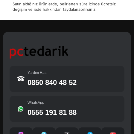
Satın aldığınız ürünlerde, belirlenen süre içinde ücretsiz
değişim ve iade hakkından faydalanabilirsiniz.
Yardım Hattı
☎
0850 840 48 52
WhatsApp
0555 191 81 88