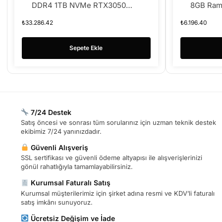
DDR4 1TB NVMe RTX3050
8GB Ram
SADECE KASA
SSD
₺
33.286.42
₺
6.196.40
Sepete Ekle
7/24 Destek
Satış öncesi ve sonrası tüm sorularınız için uzman teknik destek
ekibimiz 7/24 yanınızdadır.
Güvenli Alışveriş
SSL sertifikası ve güvenli ödeme altyapısı ile alışverişlerinizi
gönül rahatlığıyla tamamlayabilirsiniz.
Kurumsal Faturalı Satış
Kurumsal müşterilerimiz için şirket adına resmi ve KDV’li faturalı
satış imkânı sunuyoruz.
Ücretsiz Değişim ve İade