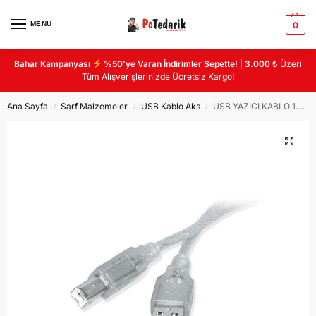
MENU
0
Bahar Kampanyası
%50’ye Varan İndirimler Sepette!
|
3.000 ₺
Üzeri
Tüm Alışverişlerinizde Ücretsiz Kargo!
Ana Sayfa
Sarf Malzemeler
USB Kablo Aks
USB YAZICI KABLO 1.5MT
/
/
/