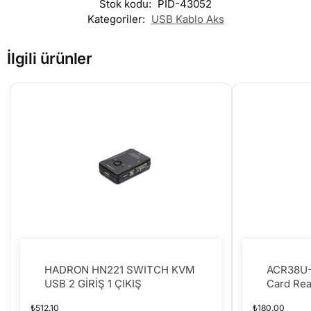
Stok kodu:
PID-43052
Kategoriler:
USB Kablo Aks
İlgili ürünler
HADRON HN221 SWITCH KVM
ACR38U-I
USB 2 GİRİŞ 1 ÇIKIŞ
Card Rea
(White)
₺
512.10
₺
180.00