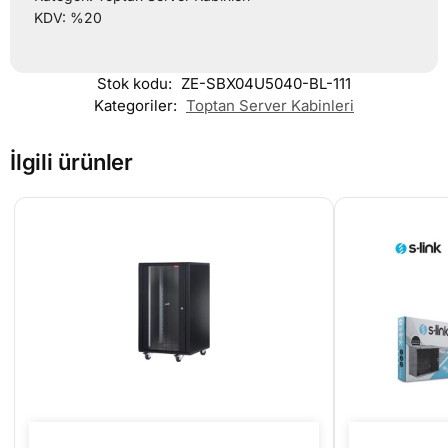
KDV: %20
Stok kodu:
ZE-SBX04U5040-BL-111
Kategoriler:
Toptan Server Kabinleri
İlgili ürünler