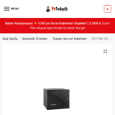
MENU
0
Bahar Kampanyası
%50’ye Varan İndirimler Sepette!
|
3.000 ₺
Üzeri
Tüm Alışverişlerinizde Ücretsiz Kargo!
Ana Sayfa
Güvenlik Ürünleri
Toptan Server Kabinleri
ZEYTEK ZE-SBX04U5040-BL-111 SOHOBOX 19″ 4U KABİN W=530mm D=400mm
/
/
/