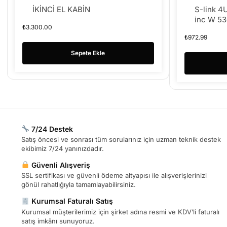
İKİNCİ EL KABİN
S-link 4
inc W 5
₺
3.300.00
₺
972.99
Sepete Ekle
7/24 Destek
Satış öncesi ve sonrası tüm sorularınız için uzman teknik destek
ekibimiz 7/24 yanınızdadır.
Güvenli Alışveriş
SSL sertifikası ve güvenli ödeme altyapısı ile alışverişlerinizi
gönül rahatlığıyla tamamlayabilirsiniz.
Kurumsal Faturalı Satış
Kurumsal müşterilerimiz için şirket adına resmi ve KDV’li faturalı
satış imkânı sunuyoruz.