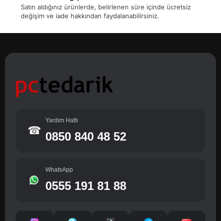
Satın aldığınız ürünlerde, belirlenen süre içinde ücretsiz
değişim ve iade hakkından faydalanabilirsiniz.
Yardım Hattı
☎
0850 840 48 52
WhatsApp
0555 191 81 88