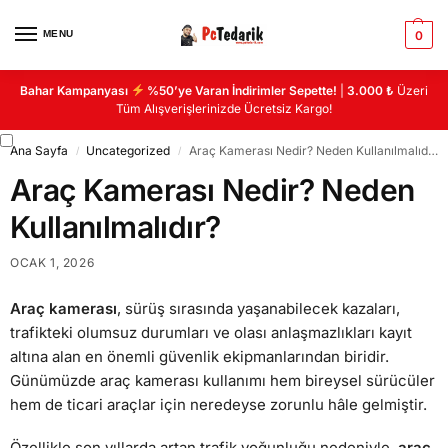
MENU
0
Bahar Kampanyası
%50’ye Varan İndirimler Sepette!
|
3.000 ₺
Üzeri
Tüm Alışverişlerinizde Ücretsiz Kargo!
Ana Sayfa
Uncategorized
Araç Kamerası Nedir? Neden Kullanılmalıdır?
/
/
Araç Kamerası Nedir? Neden
Kullanılmalıdır?
OCAK 1, 2026
Araç kamerası
, sürüş sırasında yaşanabilecek kazaları,
trafikteki olumsuz durumları ve olası anlaşmazlıkları kayıt
altına alan en önemli güvenlik ekipmanlarından biridir.
Günümüzde araç kamerası kullanımı hem bireysel sürücüler
hem de ticari araçlar için neredeyse zorunlu hâle gelmiştir.
Özellikle son yıllarda artan trafik yoğunluğu nedeniyle,
araç