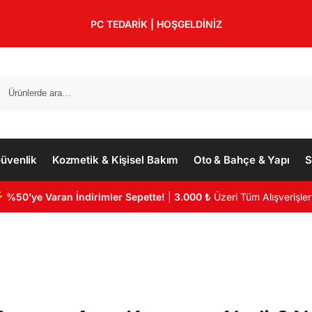
PC TEDARİK | HOŞGELDİNİZ
üvenlik
Kozmetik & Kişisel Bakım
Oto & Bahçe & Yapı
S
%50’ye Varan İndirimler Sepette!
|
3.000 ₺
Üzeri Tüm Alışverişler