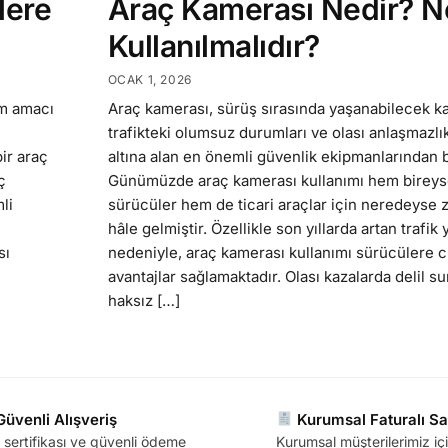
lere
Araç Kamerası Nedir? 
Kullanılmalıdır?
OCAK 1, 2026
ım amacı
Araç kamerası, sürüş sırasında yaşanabilecek ka
trafikteki olumsuz durumları ve olası anlaşmazlık
bir araç
altına alan en önemli güvenlik ekipmanlarından bi
ç
Günümüzde araç kamerası kullanımı hem bireys
li
sürücüler hem de ticari araçlar için neredeyse 
hâle gelmiştir. Özellikle son yıllarda artan trafi
sı
nedeniyle, araç kamerası kullanımı sürücülere c
avantajlar sağlamaktadır. Olası kazalarda delil s
haksız […]
üvenli Alışveriş
Kurumsal Faturalı Sa
sertifikası ve güvenli ödeme
Kurumsal müşterilerimiz içi