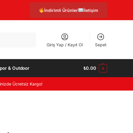
İndirimli Ürünler
İletişim
Ara
Giriş Yap / Kayıt Ol
Sepet
por & Outdoor
₺
0.00
0
inizde Ücretsiz Kargo!