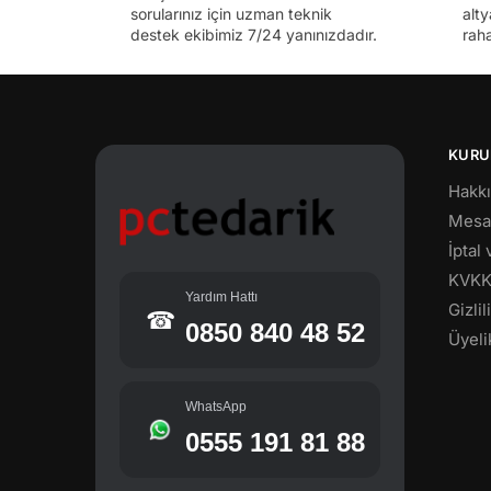
sorularınız için uzman teknik
alty
destek ekibimiz 7/24 yanınızdadır.
raha
KURU
Hakk
Mesaf
İptal
KVK
Yardım Hattı
Gizli
☎
0850 840 48 52
Üyeli
WhatsApp
0555 191 81 88