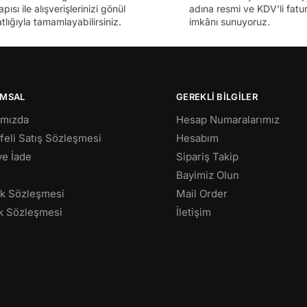
apısı ile alışverişlerinizi gönül
adına resmi ve KDV’li fatura
tlığıyla tamamlayabilirsiniz.
imkânı sunuyoruz.
MSAL
GEREKLİ BİLGİLER
ımızda
Hesap Numaralarımız
eli Satış Sözleşmesi
Hesabım
 ve İade
Sipariş Takip
K
Bayimiz Olun
lik Sözleşmesi
Mail Order
k Sözleşmesi
İletişim