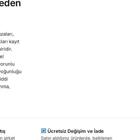
Neden
zaları,
ları kayıt
ridir.
el
zorunlu
k yoğunluğu
iddi
unma,
tış
Ücretsiz Değişim ve İade
n şirket
Satın aldığınız ürünlerde, belirlenen