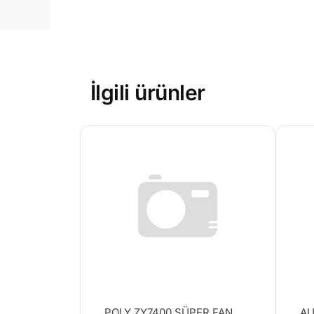
İlgili ürünler
POLY ZY7400 SÜPER FAN
AU