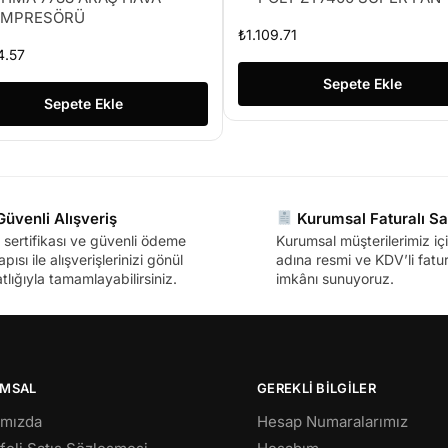
OMPRESÖRÜ
₺
1.109.71
4.57
Sepete Ekle
Sepete Ekle
üvenli Alışveriş
Kurumsal Faturalı Sa
sertifikası ve güvenli ödeme
Kurumsal müşterilerimiz içi
apısı ile alışverişlerinizi gönül
adına resmi ve KDV’li fatura
tlığıyla tamamlayabilirsiniz.
imkânı sunuyoruz.
MSAL
GEREKLİ BİLGİLER
ımızda
Hesap Numaralarımız