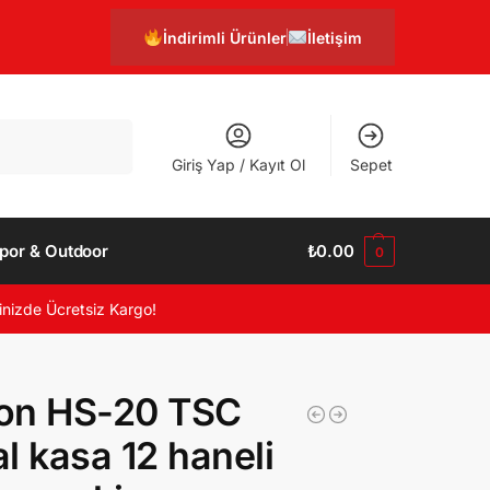
İndirimli Ürünler
İletişim
Ara
Giriş Yap / Kayıt Ol
Sepet
por & Outdoor
₺
0.00
0
inizde Ücretsiz Kargo!
on HS-20 TSC
l kasa 12 haneli