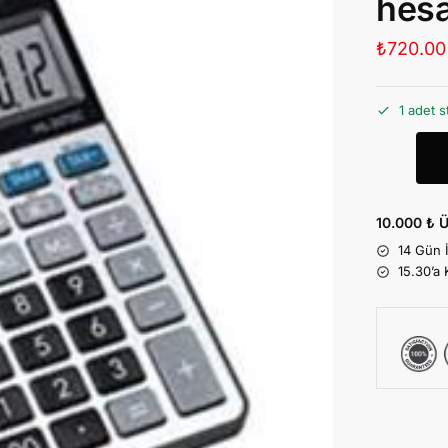
hesa
₺
720.00
1 adet s
10.000 ₺ Ü
14 Gün 
15.30’a 