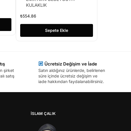
KULAKLIK
₺
554.86
Sepete Ekle
tış
Ücretsiz Değişim ve İade
n şirket
Satın aldığınız ürünlerde, belirlenen
lı satış
süre içinde ücretsiz değişim ve
iade hakkından faydalanabilirsiniz.
İSLAM ÇALIK