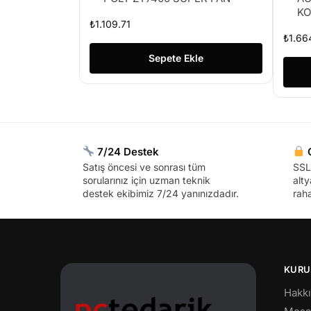
K
₺
1.109.71
₺
1.66
Sepete Ekle
7/24 Destek
G
Satış öncesi ve sonrası tüm
SSL 
sorularınız için uzman teknik
alty
destek ekibimiz 7/24 yanınızdadır.
raha
KURU
Hakk