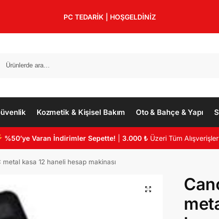
PC TEDARİK | HOŞGELDİNİZ
üvenlik
Kozmetik & Kişisel Bakım
Oto & Bahçe & Yapı
S
%50’ye Varan İndirimler Sepette!
|
3.000 ₺
Üzeri Tüm Alışverişler
metal kasa 12 haneli hesap makinası
Can
meta