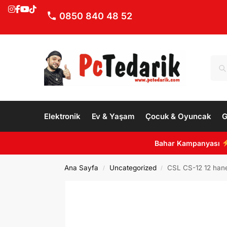
0850 840 48 52
Elektronik
Ev & Yaşam
Çocuk & Oyuncak
G
Bahar Kampanyası
Ana Sayfa
Uncategorized
CSL CS-12 12 hane
/
/