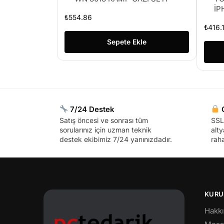
İP
₺
554.86
₺
416.
Sepete Ekle
7/24 Destek
G
Satış öncesi ve sonrası tüm
SSL 
sorularınız için uzman teknik
alty
destek ekibimiz 7/24 yanınızdadır.
raha
KURU
Hakk