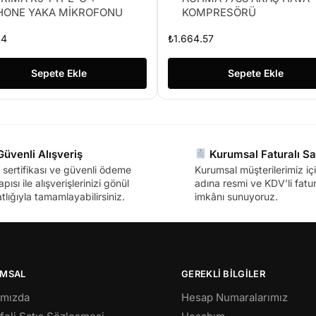
HONE YAKA MİKROFONU
KOMPRESÖRÜ
14
₺
1.664.57
Sepete Ekle
Sepete Ekle
üvenli Alışveriş
Kurumsal Faturalı Sa
sertifikası ve güvenli ödeme
Kurumsal müşterilerimiz içi
apısı ile alışverişlerinizi gönül
adına resmi ve KDV’li fatura
tlığıyla tamamlayabilirsiniz.
imkânı sunuyoruz.
MSAL
GEREKLİ BİLGİLER
ımızda
Hesap Numaralarımız