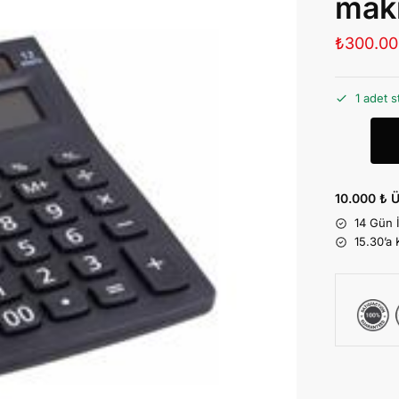
mak
₺
300.00
1 adet s
10.000 ₺ Ü
14 Gün 
15.30’a 