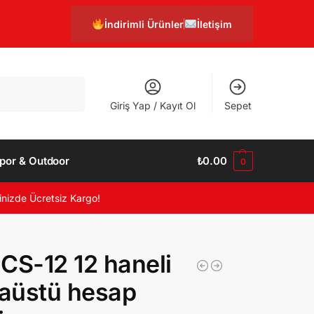
İndirimli Ürünler
İletişim
Ara
Giriş Yap / Kayıt Ol
Sepet
por & Outdoor
₺
0.00
0
inizde Ücretsiz Kargo!
CS-12 12 haneli
aüstü hesap