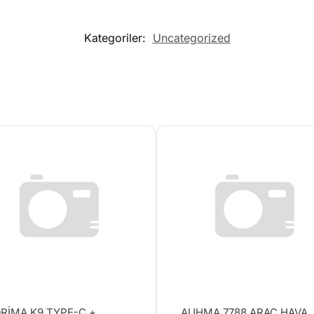
Kategoriler:
Uncategorized
RİMA K9 TYPE-C +
AUHMA 7788 ARAÇ HAVA