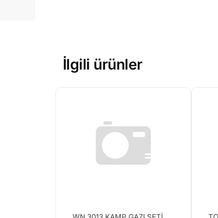
İlgili ürünler
WN 3013 KAMP GAZI SETİ
TO