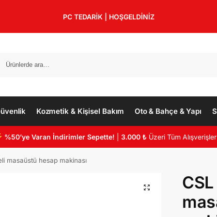
PC TEDARİK | HOŞGELDİNİZ
üvenlik
Kozmetik & Kişisel Bakım
Oto & Bahçe & Yapı
S
%50’ye Varan İndirimler Sepette!
|
3.000 ₺
Üzeri Tüm Alışverişler
li masaüstü hesap makinası
CSL 
mas