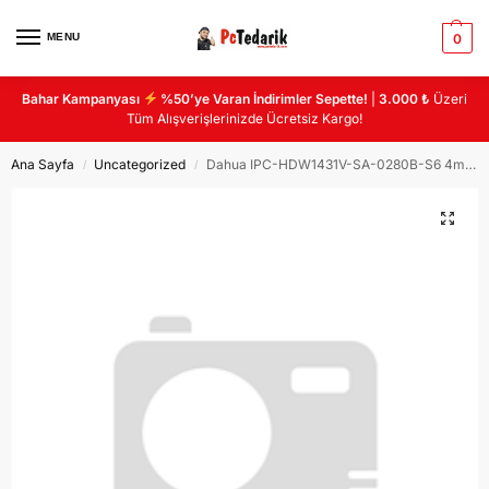
MENU
0
Bahar Kampanyası
%50’ye Varan İndirimler Sepette!
|
3.000 ₺
Üzeri
Tüm Alışverişlerinizde Ücretsiz Kargo!
Ana Sayfa
Uncategorized
Dahua IPC-HDW1431V-SA-0280B-S6 4mp 2.8mm Ip Dome Ir Eyeball Network Kamera
/
/