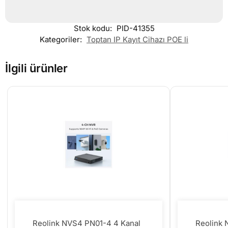
Stok kodu:
PID-41355
Kategoriler:
Toptan IP Kayıt Cihazı POE li
İlgili ürünler
Reolink NVS4 PN01-4 4 Kanal
Reolink 