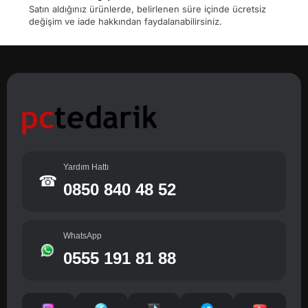
Satın aldığınız ürünlerde, belirlenen süre içinde ücretsiz
değişim ve iade hakkından faydalanabilirsiniz.
Yardım Hattı
☎
0850 840 48 52
WhatsApp
0555 191 81 88