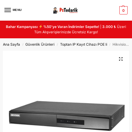
MENU
0
Bahar Kampanyası
%50’ye Varan İndirimler Sepette!
|
3.000 ₺
Üzeri
Tüm Alışverişlerinizde Ücretsiz Kargo!
Ana Sayfa
Güvenlik Ürünleri
Toptan IP Kayıt Cihazı POE li
Hikvision DS-7108NI-Q1-8P-M 8 KANAL POE NVR IP KAYIT CIHAZI
/
/
/