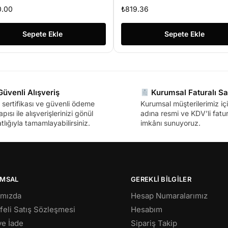
SDVS-8120E 8 KANAL KAY
0.00
₺
819.36
CİHAZI (UZAKTAN İZLEME
YOK)
Sepete Ekle
Sepete Ekle
üvenli Alışveriş
Kurumsal Faturalı Sa
sertifikası ve güvenli ödeme
Kurumsal müşterilerimiz içi
apısı ile alışverişlerinizi gönül
adına resmi ve KDV’li fatura
tlığıyla tamamlayabilirsiniz.
imkânı sunuyoruz.
MSAL
GEREKLİ BİLGİLER
ımızda
Hesap Numaralarımız
eli Satış Sözleşmesi
Hesabım
 ve İade
Sipariş Takip