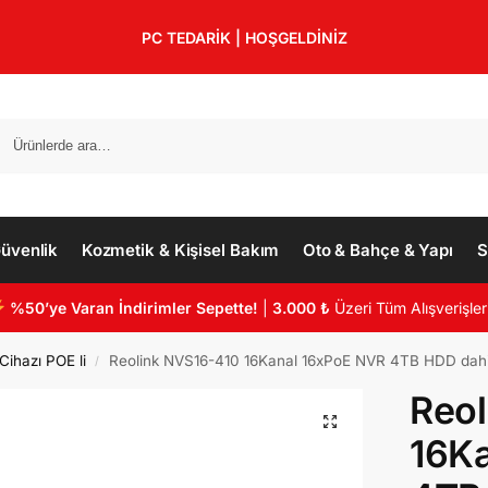
PC TEDARİK | HOŞGELDİNİZ
üvenlik
Kozmetik & Kişisel Bakım
Oto & Bahçe & Yapı
S
%50’ye Varan İndirimler Sepette!
|
3.000 ₺
Üzeri Tüm Alışverişler
Cihazı POE li
Reolink NVS16-410 16Kanal 16xPoE NVR 4TB HDD dahi
/
Reol
16K