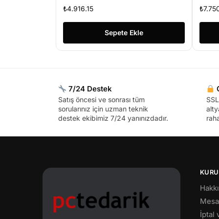
KAYIT CIHAZI
₺
4.916.15
₺
7.75
Sepete Ekle
7/24 Destek
G
Satış öncesi ve sonrası tüm
SSL 
sorularınız için uzman teknik
alty
destek ekibimiz 7/24 yanınızdadır.
raha
KURU
Hakk
Mesaf
İptal