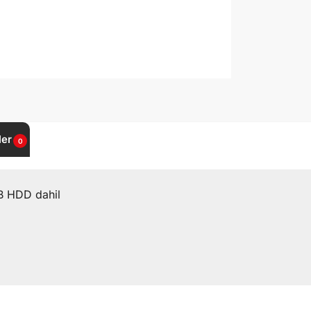
ler
0
B HDD dahil