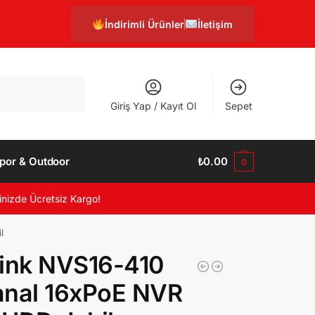
İndirimli Ürünler
İletişim
Ara
Giriş Yap / Kayıt Ol
Sepet
por & Outdoor
₺
0.00
0
inizde Ücretsiz Kargo!
l
ink NVS16-410
anal 16xPoE NVR