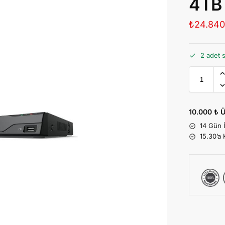
4TB 
₺
24.840
2 adet 
10.000 ₺ Ü
14 Gün 
15.30’a 