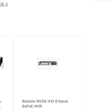
OE li
L
Reolink NVS8-410 8 Kanal
8xPoE NVR