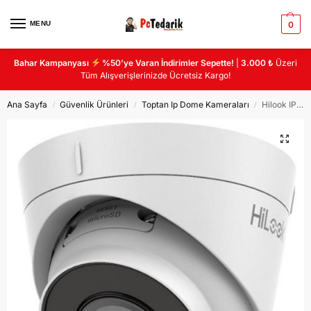
MENU
0
Bahar Kampanyası
%50’ye Varan İndirimler Sepette!
|
3.000 ₺
Üzeri
Tüm Alışverişlerinizde Ücretsiz Kargo!
Ana Sayfa
Güvenlik Ürünleri
Toptan Ip Dome Kameraları
Hilook IPC-T220H-F 2MP 2.8MM 3DDNR DWDR IR POE H.265+ IP DOME KAMERA
/
/
/