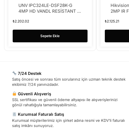
UNV IPC324LE-DSF28K-G
Hikvisio
4MP HD VANDL RESİSTANT IR
2MP IR 
FİXED DOME NETWORK
NETWOR
₺
2.202.02
₺
2.125.21
KAMERA
Sepete Ekle
7/24 Destek
Satış öncesi ve sonrası tüm sorularınız için uzman teknik destek
ekibimiz 7/24 yanınızdadır.
Güvenli Alışveriş
SSL sertifikası ve güvenli ödeme altyapısı ile alışverişlerinizi
gönül rahatlığıyla tamamlayabilirsiniz.
Kurumsal Faturalı Satış
Kurumsal müşterilerimiz için şirket adına resmi ve KDV’li faturalı
satış imkânı sunuyoruz.